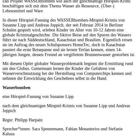
Das Projekt WASSERbomben wie auch der gleichnamige Hörspiel-Krimi
beschäftigen sich mit dem Thema Wasser als Ressource, (Über-)
Lebensmittel und Ware.
In dieser Hörspiel-Fassung des WASSERbomben-Mitspiel-Krimis von
Susanne Lipp und Andreas Joppich, der seit Februar 2014 in Berliner
Schulen gespielt wird, erleben Kinder im Alter von 10-12 Jahren eine
globale Kriminalgeschichte. Die fiktive Reise auf den Spuren des Wassers
führt sie nach Süddeutschland, Kasachstan und Brasilien. Eigentlich reisen
sie im Auftrag des neuen Schulsponsors HomeTec, doch in Kasachstan
passiert die erste Reisepanne und sie lernen Yerlan kennen, einen 14-
jährigen Jungen, dessen Freund an vergiftetem Brunnenwasser gestorben ist.
Mit diesem Opfer globaler Wasserproblematik beginnt die Ermittlung rund
um den Globus. Gemeinsam lernen die Kinder die Gefahren von
Wasserverschmutzung bei der Herstellung von Computerchips kennen und
nehmen die Entwicklung des Geschehens selbst in die Hand.
Wasserbomben
eine Hörspiel-Fassung von Susanne Lipp
nach dem gleichnamigen Mitspiel-Krimis von Susanne Lipp und Andreas
Joppich
Regie: Philipp Harpain
Sprecher*innen: Sara Spennemann, Fabian Monasterios und Stefanie
Kaluza